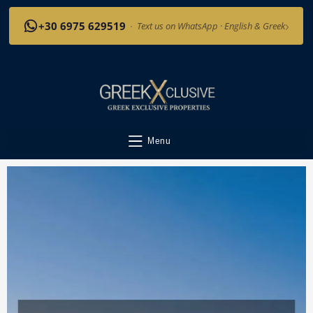
›
+30 6975 629519
·
Text us on WhatsApp · English & Greek
Menu