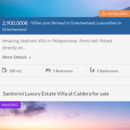
Zu verkaufen
2,900,000€
Villen zum Verkauf in Griechenland, Luxusvillen in
Griechenland
Amazing Seafront Villa in Peloponnese, Porto Heli Poised
directly on…
More Details
300 m2
5 Bedrooms
6 Bathrooms
Santorini Luxury Estate Villa at Caldera for sale
AMAZING