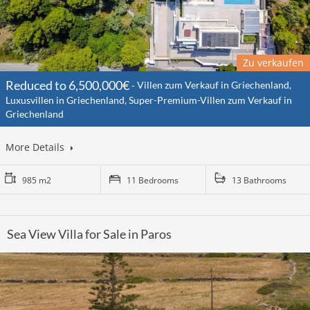
Zu verkaufen
Reduced to 6,500,000€
Villen zum Verkauf in Griechenland,
Luxusvillen in Griechenland, Super-Premium-Villen zum Verkauf in
Griechenland
More Details
985 m2
11 Bedrooms
13 Bathrooms
Sea View Villa for Sale in Paros