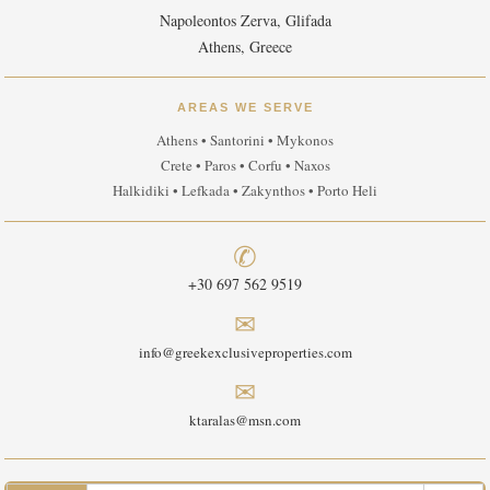
Napoleontos Zerva, Glifada
Athens, Greece
AREAS WE SERVE
Athens • Santorini • Mykonos
Crete • Paros • Corfu • Naxos
Halkidiki • Lefkada • Zakynthos • Porto Heli
✆
+30 697 562 9519
✉
info@greekexclusiveproperties.com
✉
ktaralas@msn.com