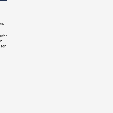
en,
ufer
en
ssen