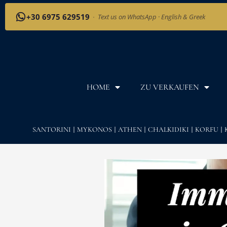
+30 6975 629519
·
Text us on WhatsApp · English & Greek
HOME
ZU VERKAUFEN
SANTORINI
MYKONOS
ATHEN
CHALKIDIKI
KORFU