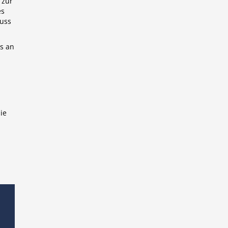
 zur
es
luss
s an
ie