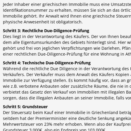
Jeder Inhaber einer griechischen Immobilie muss eine Umsatzs
Identifikationsnummer zu erhalten, müssen Sie sich an das örtli
Immobilie gehört. Ihr Anwalt wird Ihnen eine griechische Steuer
physische Anwesenheit ist obligatorisch.
Schritt 3: Rechtliche Due-Diligence-Prüfung
Dies liegt in der Verantwortung des Käufers. Der von Ihnen bea
dem alle Eigentumsurkunden des Gebiets hinterlegt sind. Hier wi
gehört und frei von jeglichen Verpflichtungen wie Darlehen, Pfä
einer rechtlichen Due-Diligence-Prüfung für eine Wohnung in Ath
Schritt 4: Technische Due-Diligence-Prüfung
Während die rechtliche Due Diligence in der Verantwortung des K
Verkäufers. Der Verkäufer muss dem Anwalt des Käufers Kopien 
Immobilie zur Verfügung stellen. Es kommt häufig vor, dass an 
wie z.B. verbotene Anbauten oder zusätzliche Räume, die nie i
verbietet das Gesetz den Verkauf von Immobilien mit illegalen B
sorgen, dass die illegalen Anbauten an seiner Immobilie, falls 
Schritt 5: Grundsteuer
Der Steuersatz beim Kauf einer Immobilie in Griechenland betr
seitdem hat der Premierminister eine deutliche Senkung angekü
Mehrwertsteuer von 23% mehr erhoben. Wenn also der Kaufpreis 
Grundsteuer 3.000€, also ein Endpreis von 103.000€.