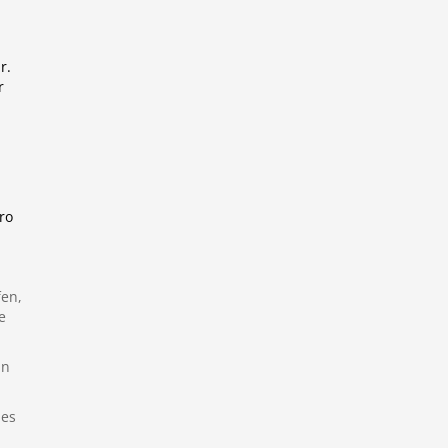
r.
r
ro
fen,
e
in
 es