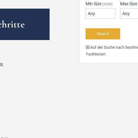
Min Size
Max Size
(SQM)
hritte
Auf der Suche nach besti
Funktionen
lt