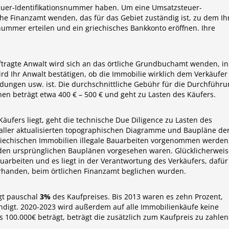
teuer-Identifikationsnummer haben. Um eine Umsatzsteuer-
che Finanzamt wenden, das für das Gebiet zuständig ist, zu dem Ih
nummer erteilen und ein griechisches Bankkonto eröffnen. Ihre
uftragte Anwalt wird sich an das örtliche Grundbuchamt wenden, in
rd Ihr Anwalt bestätigen, ob die Immobilie wirklich dem Verkäufer
ndungen usw. ist. Die durchschnittliche Gebühr für die Durchführ
en beträgt etwa 400 € – 500 € und geht zu Lasten des Käufers.
äufers liegt, geht die technische Due Diligence zu Lasten des
aller aktualisierten topographischen Diagramme und Baupläne de
griechischen Immobilien illegale Bauarbeiten vorgenommen werden
n den ursprünglichen Bauplänen vorgesehen waren. Glücklicherweis
auarbeiten und es liegt in der Verantwortung des Verkäufers, dafür
vorhanden, beim örtlichen Finanzamt beglichen wurden.
ägt pauschal
3%
des Kaufpreises. Bis 2013 waren es zehn Prozent,
ndigt. 2020-2023 wird außerdem auf alle Immobilienkäufe keine
100.000€ beträgt, beträgt die zusätzlich zum Kaufpreis zu zahle