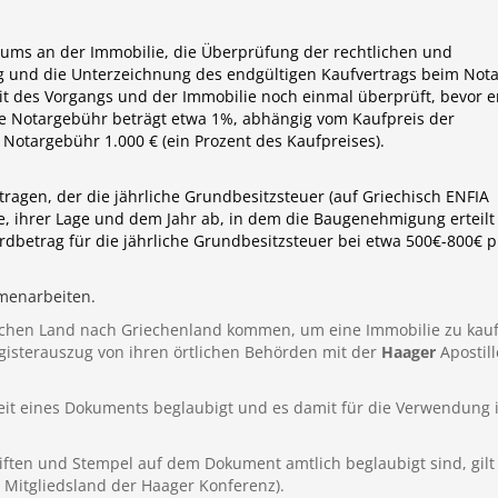
tums an der Immobilie, die Überprüfung der rechtlichen und
g und die Unterzeichnung des endgültigen Kaufvertrags beim Nota
keit des Vorgangs und der Immobilie noch einmal überprüft, bevor e
ie Notargebühr beträgt etwa 1%, abhängig vom Kaufpreis der
 Notargebühr 1.000 € (ein Prozent des Kaufpreises).
ragen, der die jährliche Grundbesitzsteuer (auf Griechisch ENFIA
ie, ihrer Lage und dem Jahr ab, in dem die Baugenehmigung erteilt
dbetrag für die jährliche Grundbesitzsteuer bei etwa 500€-800€ p
menarbeiten.
äischen Land nach Griechenland kommen, um eine Immobilie zu kau
registerauszug von ihren örtlichen Behörden mit der
Haager
Apostill
theit eines Dokuments beglaubigt und es damit für die Verwendung 
iften und Stempel auf dem Dokument amtlich beglaubigt sind, gilt
 Mitgliedsland der Haager Konferenz).