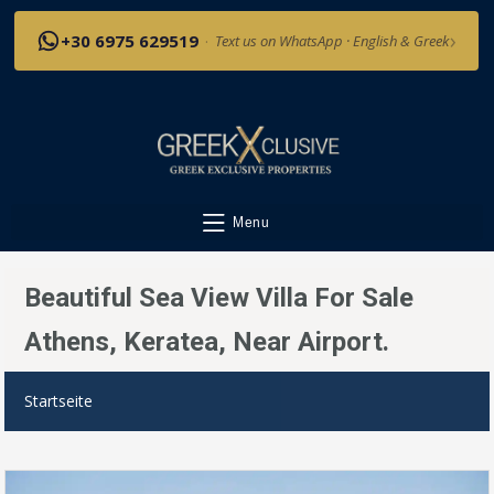
›
+30 6975 629519
·
Text us on WhatsApp · English & Greek
Menu
Beautiful Sea View Villa For Sale
Athens, Keratea, Near Airport.
Startseite