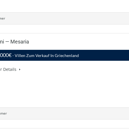
mer
ini — Mesaria
,000€
- Villen Zum Verkauf In Griechenland
r Details
mmer