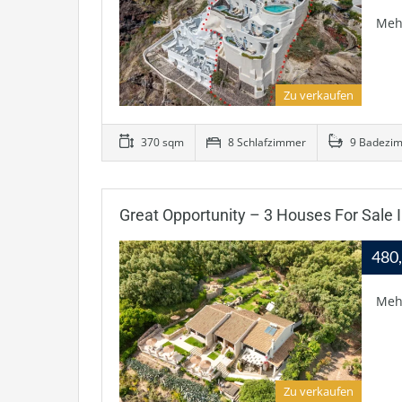
Meh
Zu verkaufen
370 sqm
8 Schlafzimmer
9 Badezi
Great Opportunity – 3 Houses For Sale 
480
Meh
Zu verkaufen