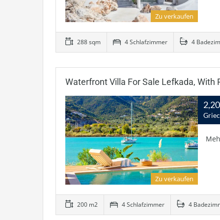
Zu verkaufen
288 sqm
4 Schlafzimmer
4 Badezi
Waterfront Villa For Sale Lefkada, With 
2,2
Grie
Meh
Zu verkaufen
200 m2
4 Schlafzimmer
4 Badezim