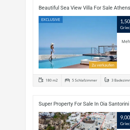
Beautiful Sea View Villa For Sale Athens
EXCLUSIVE
1,5
Grie
Meh
Zu verkaufen
180 m2
5 Schlafzimmer
3 Badezim
Super Property For Sale In Oia Santorini
9,0
Griec