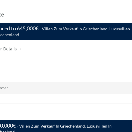
ce
uced to 645,000€
- Villen Zum Verkauf In Griechenland, Luxusvillen
iechenland
r Details
mmer
90,000€
- Villen Zum Verkauf In Griechenland, Luxusvillen In
chenland