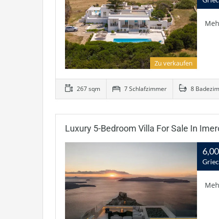
Meh
Zu verkaufen
267 sqm
7 Schlafzimmer
8 Badezi
Luxury 5-Bedroom Villa For Sale In Imero
6,0
Griec
Meh