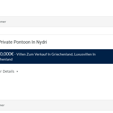
mmer
Private Pontoon In Nydri
00,000€
- Villen Zum Verkauf In Griechenland, Luxusvillen In
chenland
r Details
mer