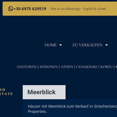
+30 6975 629519
·
Text us on WhatsApp · English & Greek
HOME
ZU VERKAUFEN
SANTORINI
MYKONOS
ATHEN
CHALKIDIKI
KORFU
Meerblick
Häuser mit Meerblick zum Verkauf in Griechenland
Properties.