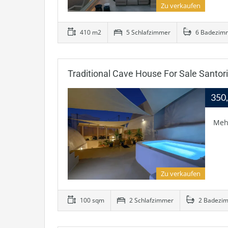
Zu verkaufen
410 m2
5 Schlafzimmer
6 Badezim
Traditional Cave House For Sale Santor
350
Meh
Zu verkaufen
100 sqm
2 Schlafzimmer
2 Badezi