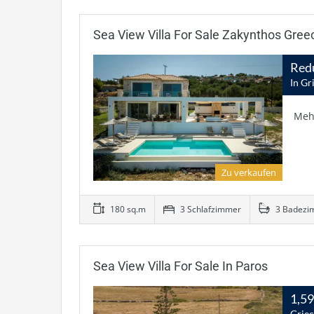
Sea View Villa For Sale Zakynthos Gree
Red
In Gr
Meh
Zu verkaufen
180 sq.m
3 Schlafzimmer
3 Badezi
Sea View Villa For Sale In Paros
1,5
Grie