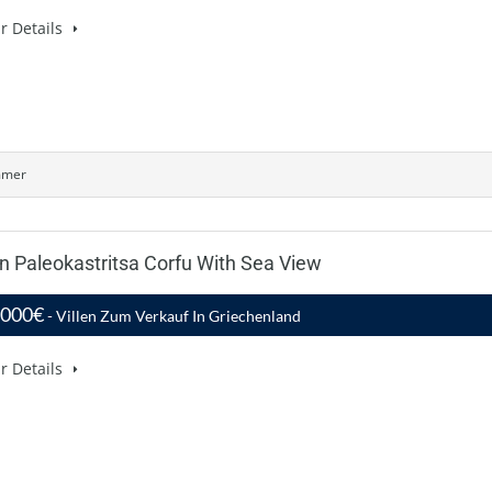
r Details
mmer
In Paleokastritsa Corfu With Sea View
,000€
- Villen Zum Verkauf In Griechenland
r Details