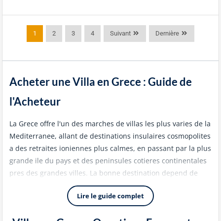
1
2
3
4
Suivant
Dernière
Acheter une Villa en Grece : Guide de
l'Acheteur
La Grece offre l'un des marches de villas les plus varies de la
Mediterranee, allant de destinations insulaires cosmopolites
a des retraites ioniennes plus calmes, en passant par la plus
grande ile du pays et des peninsules cotieres continentales
pres des grandes villes. La bonne destination depend de
l'equilibre que vous recherchez entre revenus locatifs, style
Lire le guide complet
de vie, accessibilite et budget.