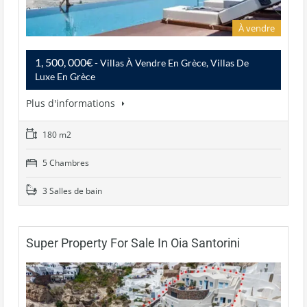
À vendre
1, 500, 000€
- Villas À Vendre En Grèce, Villas De
Luxe En Grèce
Plus d'informations
180 m2
5 Chambres
3 Salles de bain
Super Property For Sale In Oia Santorini