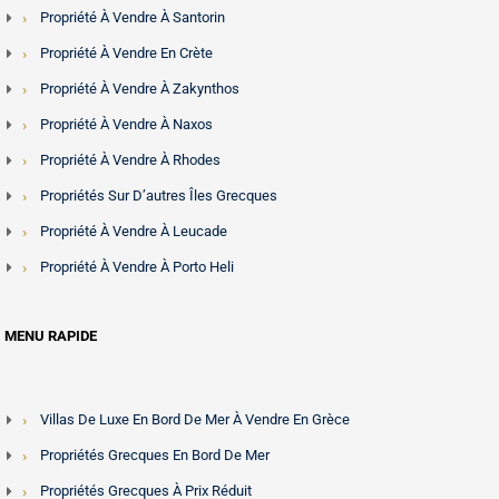
personne, des consultations de plans d'etage et des visites
Propriété À Vendre À Santorin
en appel video pour les acheteurs etrangers en phase de
Propriété À Vendre En Crète
recherche.
Propriété À Vendre À Zakynthos
Pour explorer des destinations specifiques, visitez nos
Propriété À Vendre À Naxos
guides dedies pour
Mykonos
,
Santorin
,
Corfou
et
la Crete
.
Propriété À Vendre À Rhodes
Propriétés Sur D’autres Îles Grecques
Propriété À Vendre À Leucade
Propriété À Vendre À Porto Heli
MENU RAPIDE
Villas De Luxe En Bord De Mer À Vendre En Grèce
Propriétés Grecques En Bord De Mer
Propriétés Grecques À Prix Réduit