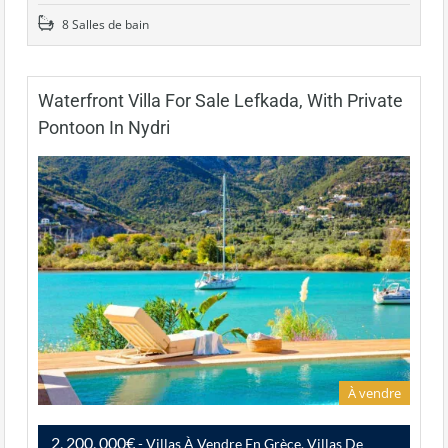
8 Salles de bain
Waterfront Villa For Sale Lefkada, With Private
Pontoon In Nydri
À vendre
2, 200, 000€
- Villas À Vendre En Grèce, Villas De