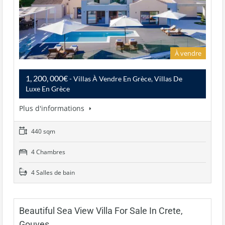
À vendre
1, 200, 000€
- Villas À Vendre En Grèce, Villas De
Luxe En Grèce
Plus d'informations
440 sqm
4 Chambres
4 Salles de bain
Beautiful Sea View Villa For Sale In Crete,
Gouves