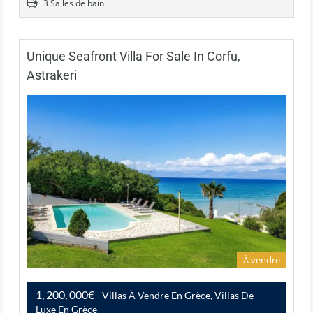
3 Salles de bain
Unique Seafront Villa For Sale In Corfu,
Astrakeri
À vendre
1, 200, 000€
- Villas À Vendre En Grèce, Villas De
Luxe En Grèce