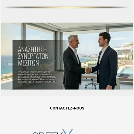
Notre equipe chez Greek Exclusive Properties couvre toute la
gamme des destinations des iles grecques, avec des
annonces dans les marches principaux et les iles de second
niveau emergentes qui offrent une valeur convaincante pour
les acheteurs informes. Chaque propriete est evaluee pour
la clarte du titre de propriete, la conformite urbanistique et
les projections realistes de rendement locatif. Nous
proposons des visites privees en personne, des
consultations de plans d'etage et des visites en appel video
pour les acheteurs etrangers en phase de recherche.
Pour explorer toute la gamme des destinations des iles
grecques, visitez notre page
Proprietes en Bord de Mer en
Grece
, ou parcourez les guides dedies par ile notamment
Santorin
,
Paros
et
Naxos
.
CONTACTEZ-NOUS