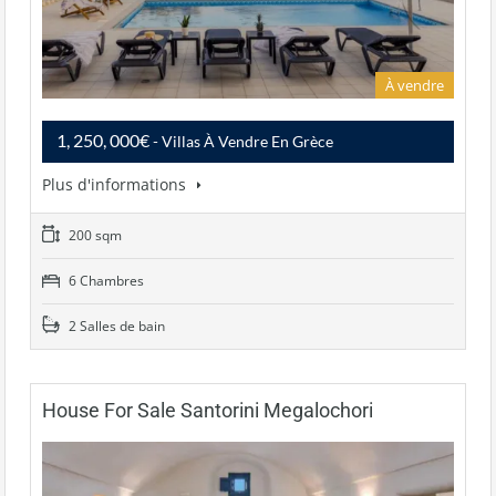
À vendre
1, 250, 000€
- Villas À Vendre En Grèce
Plus d'informations
200 sqm
6 Chambres
2 Salles de bain
House For Sale Santorini Megalochori