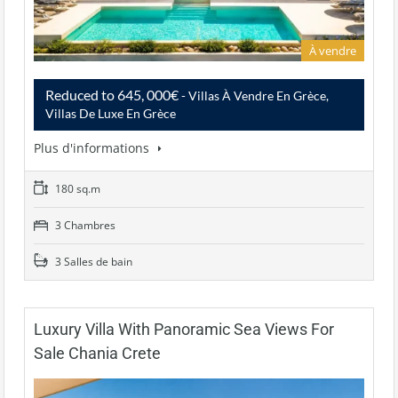
À vendre
Reduced to 645, 000€
- Villas À Vendre En Grèce,
Villas De Luxe En Grèce
Plus d'informations
180 sq.m
3 Chambres
3 Salles de bain
Luxury Villa With Panoramic Sea Views For
Sale Chania Crete