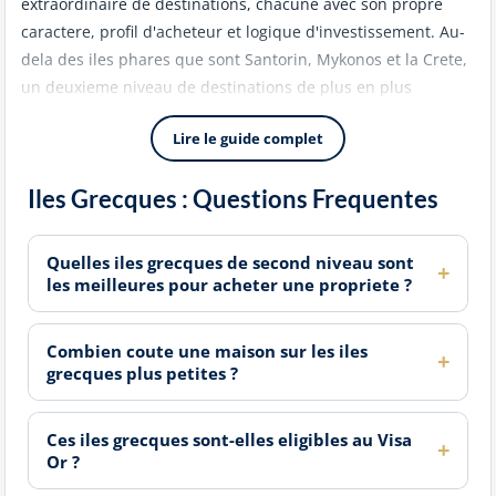
extraordinaire de destinations, chacune avec son propre
caractere, profil d'acheteur et logique d'investissement. Au-
dela des iles phares que sont Santorin, Mykonos et la Crete,
un deuxieme niveau de destinations de plus en plus
recherchees, Naxos, Kefalonia, Skiathos, Lesbos et Porto Heli
Lire le guide complet
parmi elles, offre aux acheteurs une veritable valeur, une vie
insulaire authentique et un interet international croissant a
Iles Grecques : Questions Frequentes
des niveaux de prix qui restent accessibles par rapport au
marche premium cycladique.
Quelles iles grecques de second niveau sont
Naxos : Etendue, Plages et Valeur
les meilleures pour acheter une propriete ?
Naxos est la plus grande des Cyclades et l'une des plus
Combien coute une maison sur les iles
autosuffisantes, avec des terres agricoles fertiles, un
grecques plus petites ?
interieur montagneux et un long littoral ouest de plages de
sable qui rivalise avec tout ce que la mer Egee peut offrir.
Contrairement a Mykonos ou Santorin, Naxos a conserve une
Ces iles grecques sont-elles eligibles au Visa
Or ?
forte population permanente et une veritable economie
locale, lui conferant un caractere toute l'annee qui attire des