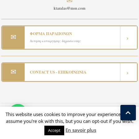
ktaralas@msn.com
ΦΟΡΜΑ ΠΑΡΑΠΟΝΩΝ
✉
›
Αιτηση καταργησης δημοσιευσης
✉
›
CONTACT US - ΕΠΙΚΟΙΝΩΝΙΑ
This website uses cookies to improve your experience. We'll
Copyright © 2025 Tous droits réservés à Greek Exclusive Properties
(Immobilier en Grèce, Propriété en Grèce, Immobilier grec, Maisons en Grèce)
assume you're ok with this, but you can opt-out if you wish.
En savoir plus
Conçu par Luxury Estate & Kostas Taralas
Accept