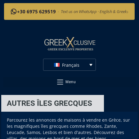
›
+30 6975 629519
·
Text us on WhatsApp · English & Greek
Français
Menu
AUTRES ÎLES GRECQUES
Parcourez les annonces de maisons à vendre en Grèce, sur
les magnifiques îles grecques comme Rhodes, Zante,
Leucade, Samos, Lesbos et bien d'autres. Découvrez des
villas, des maisons en bord de mer et des biens