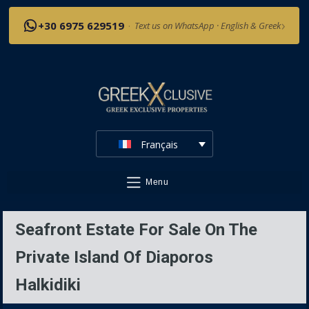
›
+30 6975 629519
·
Text us on WhatsApp · English & Greek
Français
Menu
Seafront Estate For Sale On The
Private Island Of Diaporos
Halkidiki