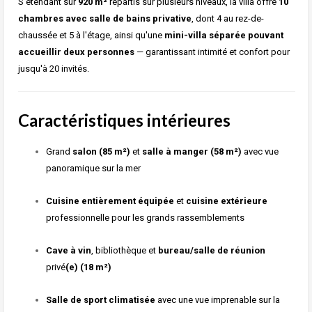
S'étendant sur
920 m²
répartis sur plusieurs niveaux, la villa offre
10
chambres avec salle de bains privative
, dont 4 au rez-de-
chaussée et 5 à l'étage, ainsi qu'une
mini-villa séparée pouvant
accueillir deux personnes
— garantissant intimité et confort pour
jusqu'à 20 invités.
Caractéristiques intérieures
Grand
salon (85 m²)
et
salle à manger (58 m²)
avec vue
panoramique sur la mer
Cuisine entièrement équipée
et
cuisine extérieure
professionnelle pour les grands rassemblements
Cave à vin
, bibliothèque et
bureau/salle de réunion
privé
(e) (18 m²)
Salle de sport climatisée
avec une vue imprenable sur la