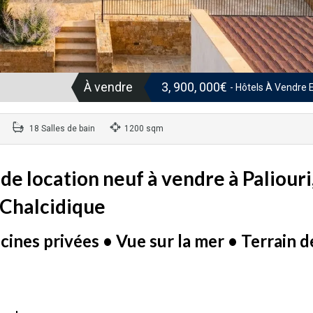
À vendre
3, 900, 000€
- Hôtels À Vendre 
18 Salles de bain
1200 sqm
 location neuf à vendre à Paliouri
Chalcidique
ines privées • Vue sur la mer • Terrain d