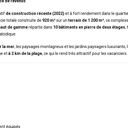
ce de revenus
atif
de construction récente (2022)
et à fort rendement dans le quartie
icie totale construite de
920 m²
sur un
terrain de
1 200 m²
, ce complex
haut de gamme
répartis dans
10 bâtiments en pierre de deux étages
,
alcidique.
r la mer
, les paysages montagneux et les jardins paysagers luxuriants, 
ge et
à 2 km de la plage
, ce qui le rend très attractif pour les vacanciers.
ent équipés