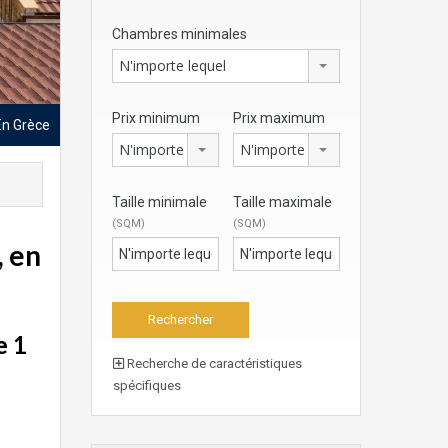
Chambres minimales
N'importe lequel
Prix minimum
Prix maximum
En Grèce
N'importe lequel
N'importe lequel
Taille minimale
Taille maximale
(SQM)
(SQM)
, en
e 1
Recherche de caractéristiques
spécifiques