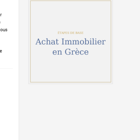
r
e
 tous
le