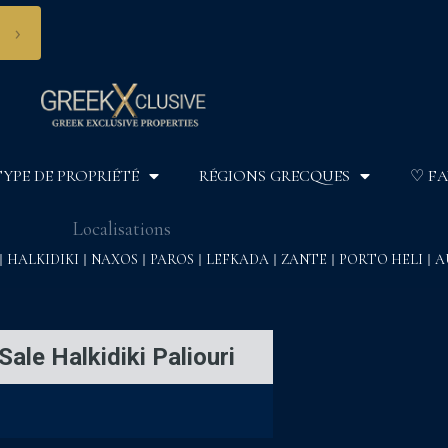
›
TYPE DE PROPRIÉTÉ
RÉGIONS GRECQUES
♡ FA
Localisations
HALKIDIKI
NAXOS
PAROS
LEFKADA
ZANTE
PORTO HELI
A
ale Halkidiki Paliouri