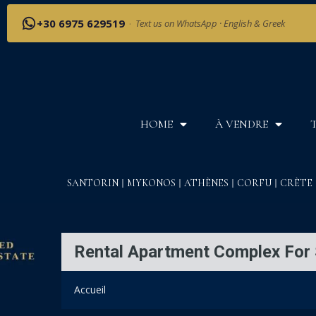
+30 6975 629519
·
Text us on WhatsApp · English & Greek
HOME
À VENDRE
SANTORIN
MYKONOS
ATHÈNES
CORFU
CRÈTE
Rental Apartment Complex For S
Accueil