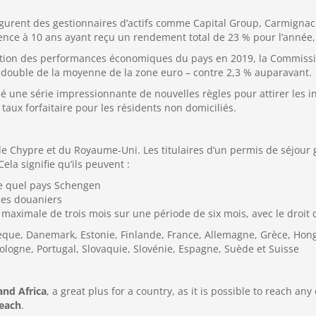
igurent des gestionnaires d’actifs comme Capital Group, Carmignac 
rence à 10 ans ayant reçu un rendement total de 23 % pour l’année, 
oration des performances économiques du pays en 2019, la Commiss
le double de la moyenne de la zone euro – contre 2,3 % auparavant.
osé une série impressionnante de nouvelles règles pour attirer les 
taux forfaitaire pour les résidents non domiciliés.
e Chypre et du Royaume-Uni. Les titulaires d’un permis de séjour
la signifie qu’ils peuvent :
te quel pays Schengen
les douaniers
aximale de trois mois sur une période de six mois, avec le droit 
ue, Danemark, Estonie, Finlande, France, Allemagne, Grèce, Hongrie
ologne, Portugal, Slovaquie, Slovénie, Espagne, Suède et Suisse
and Africa
, a great plus for a country, as it is possible to reach an
reach
.