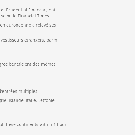
et Prudential Financial, ont
selon le Financial Times.
ion européenne a relevé ses
investisseurs étrangers, parmi
 grec bénéficient des mêmes
d’entrées multiples
, Islande, Italie, Lettonie,
y of these continents within 1 hour