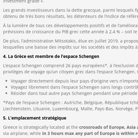
investment grade ».
Les grands investisseurs dans la dette grecque, parmi lesquels f
obtenu de très bons résultats, les détenteurs de l’indice de réfé
À la lumière de tous ces développements positifs et de l’améli
prévisions de croissance du PIB grec cette année à 2,4 % – soit 
De plus, l’administration Mitsotakis, élue en juillet 2019, a prop
lesquelles une baisse des impôts sur les sociétés et des impôts à 
4. La Grèce est membre de l’espace Schengen
L’espace Schengen comprend 26 pays européens*, à l’exclusion d
privilèges de voyage qu’un citoyen grec dans l’espace Schengen. Ce
Voyager directement depuis leur pays d’origine vers n’impor
Voyagez librement dans l’espace Schengen sans longs contrô
Résider dans tout autre pays Schengen pendant une période m
*Pays de l’espace Schengen : Autriche, Belgique, République tchèq
Liechtenstein, Lituanie, Luxembourg, Malte, Pays-Bas, Norvège, P
5. L’emplacement stratégique
Greece is strategically located at the
crossroads of Europe, Asia 
via airplane, while
in 3 hours max any part of Europe is within 