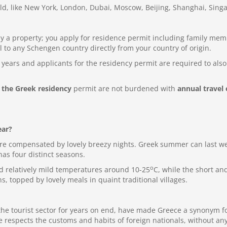
world, like New York, London, Dubai, Moscow, Beijing, Shanghai, Sing
y a property; you apply for residence permit including family memb
l to any Schengen country directly from your country of origin.
 years and applicants for the residency permit are required to also 
 the Greek residency
permit are not burdened with
annual travel
ea
r
?
are compensated by lovely breezy nights. Greek summer can last w
as four distinct seasons.
o
d relatively mild temperatures around 10-25
C, while the short an
, topped by lovely meals in quaint traditional villages.
the tourist sector for years on end, have made Greece a synonym fo
ce respects the customs and habits of foreign nationals, without an