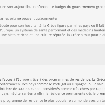
 en sort aujourd’hui renforcée. Le budget du gouvernement grec a 
 car les prix ne peuvent qu’augmenter.
éputé pour son hospitalité, la Grèce figure parmi les pays où il fai
s d’Europe, un système de santé performant et des médecins hautem
 histoire riche et une culture réputée, la Grèce a tout pour plaire
’accès à l’Europe grâce à des programmes de résidence. La Grèce o
iterranéen. Des pays comme le Portugal ou l’Espagne, où la vale
doit être de 300 000 €, sont considérés comme très chers par rappor
ul pays méditerranéen à offrir la résidence permanente dès le premi
le programme de résidence le plus populaire au monde avec un t