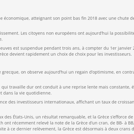
se économique, atteignant son point bas fin 2018 avec une chute d
ssement. Les citoyens non européens ont aujourd’hui la possibilit
e.
s neuves est suspendue pendant trois ans, à compter du 1er janvier 
 Grèce devient rapidement un choix de choix pour les investisseurs.
e grecque, on observe aujourd’hui un regain d’optimisme, en contra
 qui travaille dur ont conduit à une reprise lente mais constante,
t dans la vie quotidienne.
ance des investisseurs internationaux, affichant un taux de croissa
 des États-Unis, un résultat remarquable, et la Grèce s’efforce de
h ont récemment relevé la note de la Grèce d’un cran, de BB- à BB, 
te à ce dernier relèvement, la Grèce est désormais à deux crans d