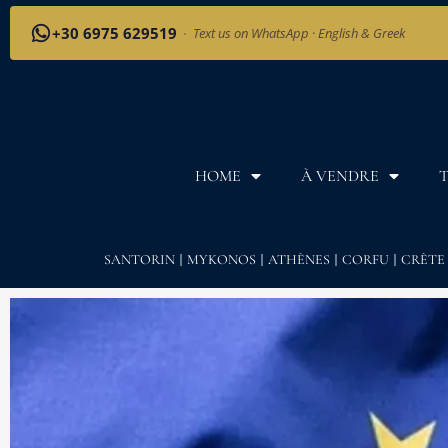
+30 6975 629519
·
Text us on WhatsApp · English & Greek
HOME
À VENDRE
T
SANTORIN
MYKONOS
ATHÈNES
CORFU
CRÈTE