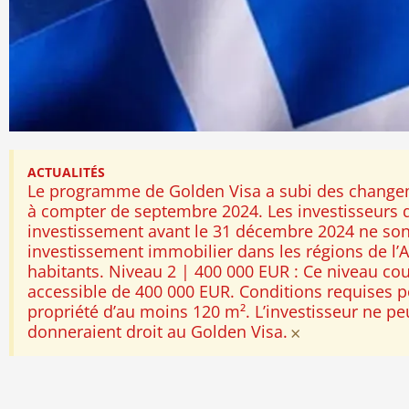
ACTUALITÉS
Le programme de Golden Visa a subi des changeme
à compter de septembre 2024. Les investisseurs q
investissement avant le 31 décembre 2024 ne sont 
investissement immobilier dans les régions de l’A
habitants. Niveau 2 | 400 000 EUR : Ce niveau couv
accessible de 400 000 EUR. Conditions requises po
propriété d’au moins 120 m². L’investisseur ne peut
donneraient droit au Golden Visa.
×