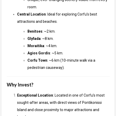
room.
Central Location
: Ideal for exploring Corfu’s best
attractions and beaches.
Benitses
: ~2 km.
Glyfada
: ~8 km.
Moraitika
: ~4 km.
Agios Gordis
: ~5 km.
Corfu Town
: ~6 km (10-minute walk via a
pedestrian causeway).
Why Invest?
Exceptional Location
: Located in one of Corfu’s most
sought-after areas, with direct views of Pontikonissi
Island and close proximity to major attractions and