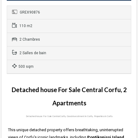
GREX90876
110 m2
2 Chambres
2 Salles de bain
500 sqm
Detached house For Sale Central Corfu, 2
Apartments
Detached house For Sale Central Corfu, Good investment in Corfu, Properties in Corfu
This unique detached property offers breathtaking, uninterrupted
views of Corfu’s iconic landmarks, including
Pontikonissi Island
,