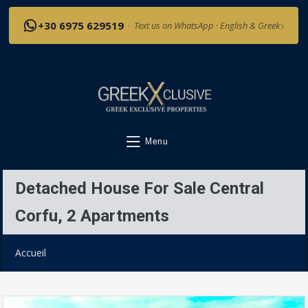
›
+30 6975 629519
·
Text us on WhatsApp · English & Greek
Menu
Detached House For Sale Central
Corfu, 2 Apartments
Accueil