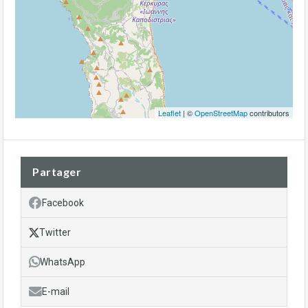
Leaflet
| ©
OpenStreetMap
contributors
Partager
Facebook
Twitter
WhatsApp
E-mail