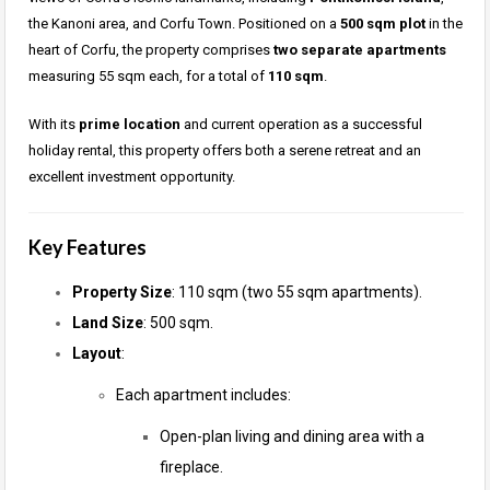
the Kanoni area, and Corfu Town. Positioned on a
500 sqm plot
in the
heart of Corfu, the property comprises
two separate apartments
measuring 55 sqm each, for a total of
110 sqm
.
With its
prime location
and current operation as a successful
holiday rental, this property offers both a serene retreat and an
excellent investment opportunity.
Key Features
Property Size
: 110 sqm (two 55 sqm apartments).
Land Size
: 500 sqm.
Layout
:
Each apartment includes:
Open-plan living and dining area with a
fireplace.