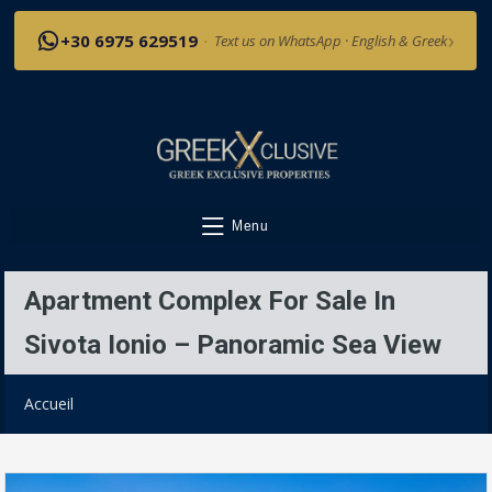
›
+30 6975 629519
·
Text us on WhatsApp · English & Greek
Menu
Apartment Complex For Sale In
Sivota Ionio – Panoramic Sea View
Accueil