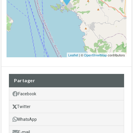
Leaflet
| ©
OpenStreetMap
contributors
Partager
Facebook
Twitter
WhatsApp
E-mail