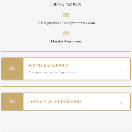
+30 697 562 9519
✉
info@greekexclusiveproperties.com
✉
ktaralas@msn.com
ΦΟΡΜΑ ΠΑΡΑΠΟΝΩΝ
✉
›
Αιτηση καταργησης δημοσιευσης
✉
›
CONTACT US - ΕΠΙΚΟΙΝΩΝΙΑ