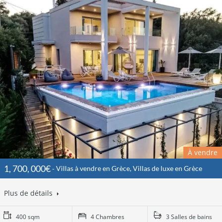
À vendre
1, 700, 000€
Villas à vendre en Grèce, Villas de luxe en Grèce
Plus de détails
400 sqm
4 Chambres
3 Salles de bains