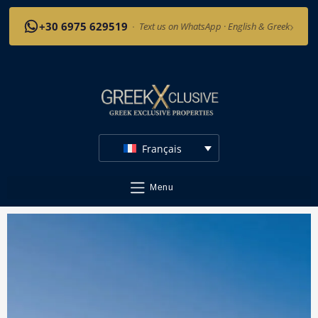
›
+30 6975 629519
·
Text us on WhatsApp · English & Greek
Français
Menu