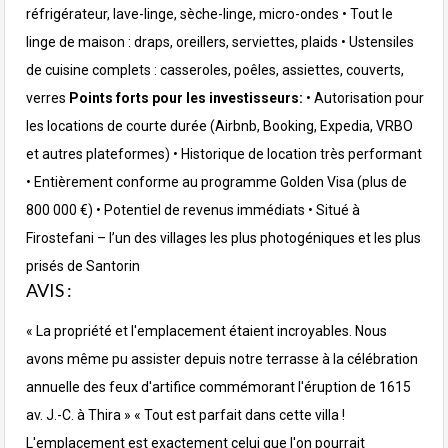
réfrigérateur, lave-linge, sèche-linge, micro-ondes
•⁠ ⁠Tout le
linge de maison : draps, oreillers, serviettes, plaids
•⁠ ⁠Ustensiles
de cuisine complets : casseroles, poêles, assiettes, couverts,
verres
Points forts pour les investisseurs:
•⁠ ⁠Autorisation pour
les locations de courte durée (Airbnb, Booking, Expedia, VRBO
et autres plateformes)
•⁠ ⁠Historique de location très performant
•⁠ ⁠Entièrement conforme au programme Golden Visa (plus de
800 000 €)
•⁠ ⁠Potentiel de revenus immédiats
•⁠ ⁠Situé à
Firostefani – l’un des villages les plus photogéniques et les plus
prisés de Santorin
AVIS :
« La propriété et l'emplacement étaient incroyables. Nous
avons même pu assister depuis notre terrasse à la célébration
annuelle des feux d'artifice commémorant l'éruption de 1615
av. J.-C. à Thira »
« Tout est parfait dans cette villa !
L'emplacement est exactement celui que l'on pourrait