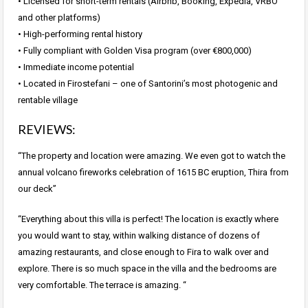
•⁠ ⁠Licensed for short-term rentals (Airbnb, Booking, Expedia, VRBO
and other platforms)
•⁠ ⁠High-performing rental history
•⁠ ⁠Fully compliant with Golden Visa program (over €800,000)
•⁠ ⁠Immediate income potential
•⁠ ⁠Located in Firostefani – one of Santorini’s most photogenic and
rentable village
REVIEWS:
“The property and location were amazing. We even got to watch the
annual volcano fireworks celebration of 1615 BC eruption, Thira from
our deck”
“Everything about this villa is perfect! The location is exactly where
you would want to stay, within walking distance of dozens of
amazing restaurants, and close enough to Fira to walk over and
explore. There is so much space in the villa and the bedrooms are
very comfortable. The terrace is amazing. “