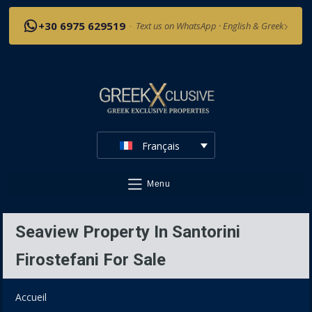
›
+30 6975 629519
·
Text us on WhatsApp · English & Greek
Français
Menu
Seaview Property In Santorini
Firostefani For Sale
Accueil