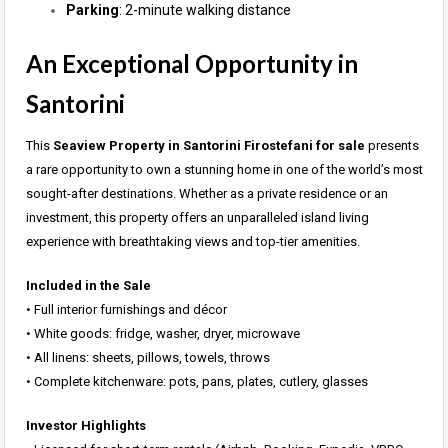
Parking
: 2-minute walking distance
An Exceptional Opportunity in
Santorini
This
Seaview Property in Santorini Firostefani for sale
presents
a rare opportunity to own a stunning home in one of the world’s most
sought-after destinations. Whether as a private residence or an
investment, this property offers an unparalleled island living
experience with breathtaking views and top-tier amenities.
Included in the Sale
•⁠ ⁠Full interior furnishings and décor
•⁠ ⁠White goods: fridge, washer, dryer, microwave
•⁠ ⁠All linens: sheets, pillows, towels, throws
•⁠ ⁠Complete kitchenware: pots, pans, plates, cutlery, glasses
Investor Highlights