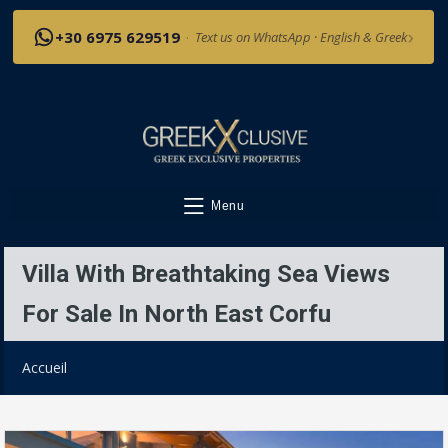
›
+30 6975 629519
·
Text us on WhatsApp · English & Greek
Menu
Villa With Breathtaking Sea Views
For Sale In North East Corfu
Accueil