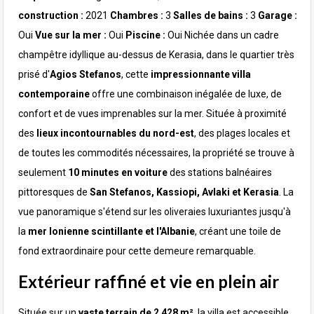
construction :
2021
Chambres :
3
Salles de bains :
3
Garage :
Oui
Vue sur la mer :
Oui
Piscine :
Oui
Nichée dans un cadre
champêtre idyllique au-dessus de Kerasia, dans le quartier très
prisé d'
Agios Stefanos
, cette
impressionnante villa
contemporaine
offre une combinaison inégalée de luxe, de
confort et de vues imprenables sur la mer. Située à proximité
des
lieux incontournables
du nord-est
, des plages locales et
de toutes les commodités nécessaires, la propriété se trouve à
seulement
10
minutes en voiture
des stations balnéaires
pittoresques de
San Stefanos, Kassiopi, Avlaki et Kerasia
. La
vue panoramique s'étend sur les oliveraies luxuriantes jusqu'à
la
mer Ionienne scintillante et l'Albanie
, créant une toile de
fond extraordinaire pour cette demeure remarquable.
Extérieur raffiné et vie en plein air
Située sur un
vaste terrain de 2 428 m²
, la villa est accessible