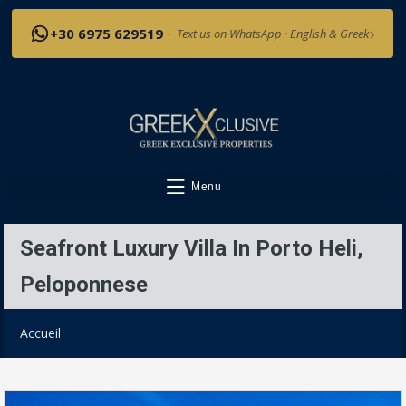
›
+30 6975 629519
·
Text us on WhatsApp · English & Greek
Menu
Seafront Luxury Villa In Porto Heli,
Peloponnese
Accueil