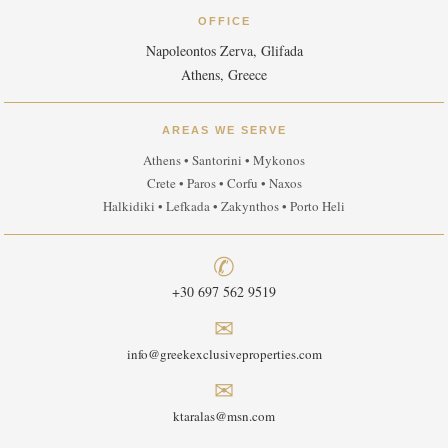
OFFICE
Napoleontos Zerva, Glifada
Athens, Greece
AREAS WE SERVE
Athens • Santorini • Mykonos
Crete • Paros • Corfu • Naxos
Halkidiki • Lefkada • Zakynthos • Porto Heli
✆
+30 697 562 9519
✉
info@greekexclusiveproperties.com
✉
ktaralas@msn.com