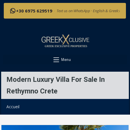
›
+30 6975 629519
·
Text us on WhatsApp · English & Greek
Menu
Modern Luxury Villa For Sale In
Rethymno Crete
Accueil