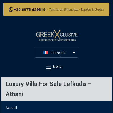
›
+30 6975 629519
·
Text us on WhatsApp · English & Greek
Français
Menu
Luxury Villa For Sale Lefkada –
Athani
Accueil