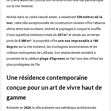
Un chef-d'œuvre de construction récente offrant une vue panoramique
sur la mer Ionienne
Nichée dans un cadre naturel serein, à seulement
530 mètres de la
mer
, cette villa exceptionnelle de construction récente offre l'alliance
ultime entre luxe moderne, intimité et paysages à couper le souffle.
D'une superficie intérieure totale de
237 m²
et située sur un terrain
privé de
5 380 m²
, la propriété offre
une vue imprenable à 180
degrés
sur la mer Ionienne, les montagnes environnantes et les
collines verdoyantes de Lefkada. Son emplacement enviable à
proximité de la célèbre
plage d'Egremni
en fait l'une des offres les
plus privilégiées de l'île.
Une résidence contemporaine
conçue pour un art de vivre haut de
gamme
Achevée en
2024
, la villa présente une esthétique architecturale