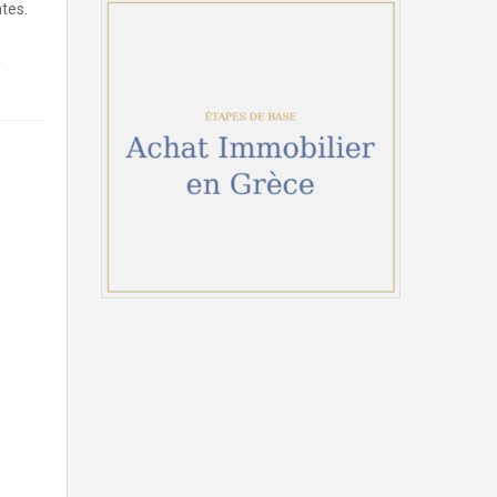
ntes.
a