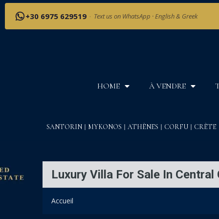
+30 6975 629519
·
Text us on WhatsApp · English & Greek
HOME
À VENDRE
SANTORIN
MYKONOS
ATHÈNES
CORFU
CRÈTE
Luxury Villa For Sale In Centra
Accueil