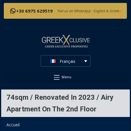
›
+30 6975 629519
·
Text us on WhatsApp · English & Greek
Français
Menu
74sqm / Renovated In 2023 / Airy
Apartment On The 2nd Floor
Accueil