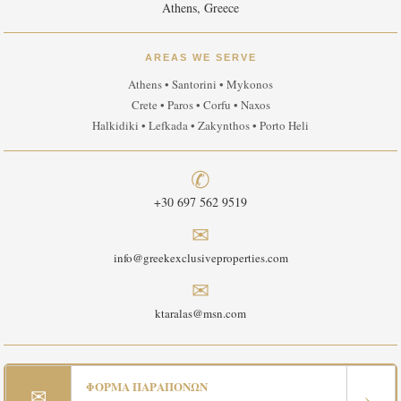
Athens, Greece
AREAS WE SERVE
Athens • Santorini • Mykonos
Crete • Paros • Corfu • Naxos
Halkidiki • Lefkada • Zakynthos • Porto Heli
✆
+30 697 562 9519
✉
info@greekexclusiveproperties.com
✉
ktaralas@msn.com
ΦΟΡΜΑ ΠΑΡΑΠΟΝΩΝ
✉
›