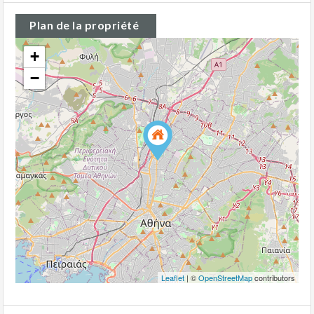
Plan de la propriété
+
−
Leaflet
| ©
OpenStreetMap
contributors