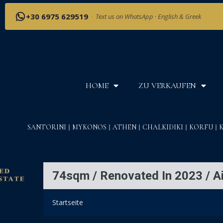
+30 6975 629519
·
Text us on WhatsApp · English & Greek
HOME
ZU VERKAUFEN
SANTORINI
MYKONOS
ATHEN
CHALKIDIKI
KORFU
74sqm / Renovated In 2023 / A
Startseite