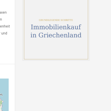
raxen
en
genheit
r und