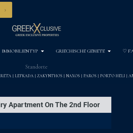
›
IMMOBILIENTYP
GRIECHISCHE GEBIETE
♡ F
Standorte
KRETA
LEFKADA
ZAKYNTHOS
NAXOS
PAROS
PORTO HELI
A
iry Apartment On The 2nd Floor