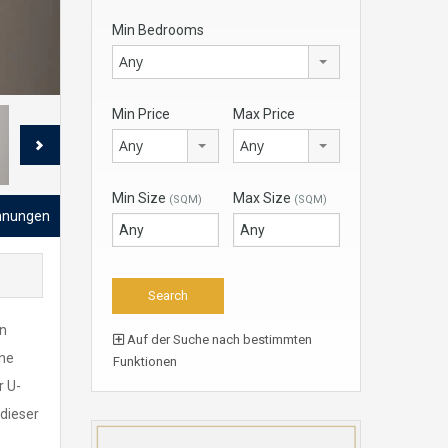
Min Bedrooms
Any
Min Price
Max Price
Any
Any
Min Size
Max Size
(SQM)
(SQM)
hnungen
en
Auf der Suche nach bestimmten
ine
Funktionen
r U-
 dieser