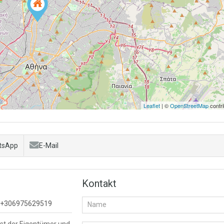
Leaflet
| ©
OpenStreetMap
contri
tsApp
E-Mail
Kontakt
+306975629519
ist der Eigentümer und