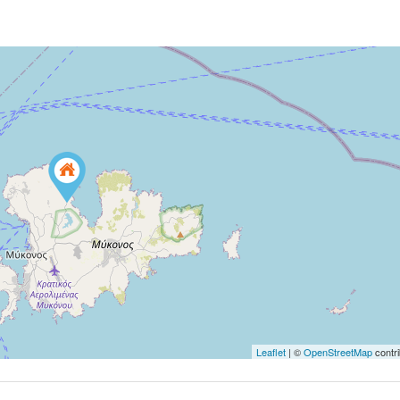
Leaflet
| ©
OpenStreetMap
contri