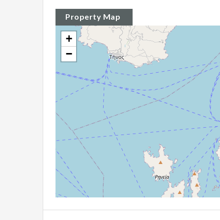
Property Map
+
−