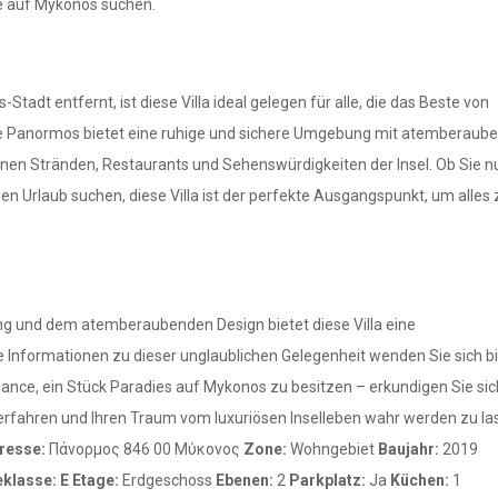
ie auf Mykonos suchen.
dt entfernt, ist diese Villa ideal gelegen für alle, die das Beste von
 Panormos bietet eine ruhige und sichere Umgebung mit atemberau
n Stränden, Restaurants und Sehenswürdigkeiten der Insel. Ob Sie n
n Urlaub suchen, diese Villa ist der perfekte Ausgangspunkt, um alles 
tung und dem atemberaubenden Design bietet diese Villa eine
e Informationen zu dieser unglaublichen Gelegenheit wenden Sie sich bi
Chance, ein Stück Paradies auf Mykonos zu besitzen – erkundigen Sie si
erfahren und Ihren Traum vom luxuriösen Inselleben wahr werden zu 
resse:
Πάνορμος 846 00 Μύκονος
Zone:
Wohngebiet
Baujahr:
2019
eklasse:
E
Etage:
Erdgeschoss
Ebenen:
2
Parkplatz:
Ja
Küchen:
1