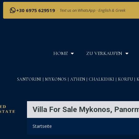
+30 6975 629519
·
Text us on WhatsApp · English & Greek
HOME
ZU VERKAUFEN
SANTORINI
MYKONOS
ATHEN
CHALKIDIKI
KORFU
Villa For Sale Mykonos, Panor
Startseite