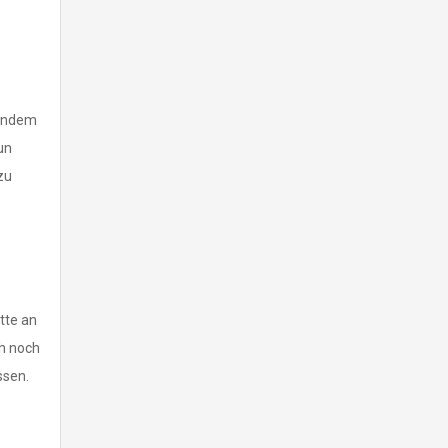
bendem
un
zu
tte an
ch noch
lassen.