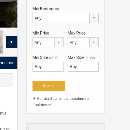
Min Bedrooms
Any
Min Price
Max Price
Any
Any
Min Size
Max Size
(SQM)
(SQM)
echenland
Auf der Suche nach bestimmten
Funktionen
 mit
. Mit