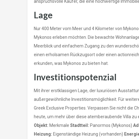
anspruchsvolle Käufer, die eine hochwertige Immobil
Lage
Nur 400 Meter vom Meer und 4 Kilometer von Mykonos-Sta
Mykonos erleben möchten. Die bewachte Wohnanlage
Meerblick und einfachem Zugang zu den wunderschöne
einen erholsamen Rückzugsort oder einen actionreiche
erkunden, was Mykonos zu bieten hat.
Investitionspotenzial
Mit ihrer erstklassigen Lage, der luxuriösen Ausstat
außergewöhnliche Investitionsmöglichkeit. Für weiter
Greek Exclusive Properties. Verpassen Sie nicht die 
heute, um mehr über diese atemberaubende Villa zu 
Objekt:
Merkmale
Stadtteil:
Panormos (Mykonos)
Ad
Heizung:
Eigenständige Heizung (vorhanden)
Energi