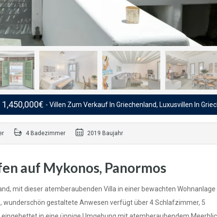
1,450,000€
- Villen Zum Verkauf In Griechenland, Luxusvillen In Gri
er
4 Badezimmer
2019 Baujahr
ufen auf Mykonos, Panormos
land, mit dieser atemberaubenden Villa in einer bewachten Wohnanlage
e, wunderschön gestaltete Anwesen verfügt über 4 Schlafzimmer, 5
eingebettet in eine üppige Umgebung mit atemberaubendem Meerblick