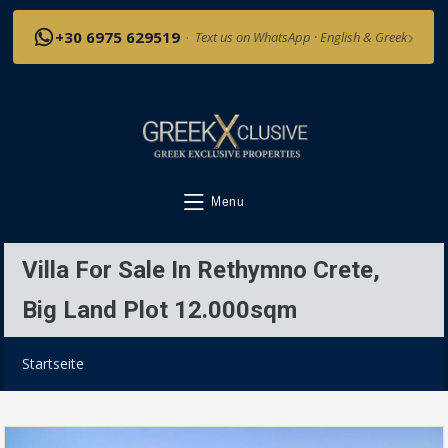
›
+30 6975 629519
·
Text us on WhatsApp · English & Greek
Menu
Villa For Sale In Rethymno Crete,
Big Land Plot 12.000sqm
Startseite