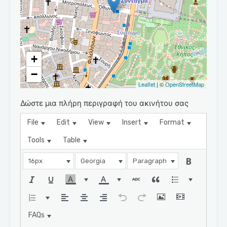
+
−
Leaflet
| ©
OpenStreetMap
Δώστε μια πλήρη περιγραφή του ακινήτου σας
File
Edit
View
Insert
Format
Tools
Table
16px
Georgia
Paragraph
FAQs