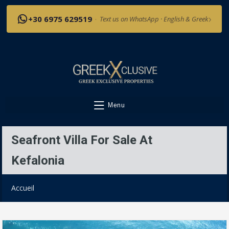
›
+30 6975 629519
·
Text us on WhatsApp · English & Greek
Menu
Seafront Villa For Sale At
Kefalonia
Accueil