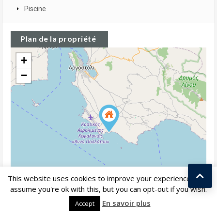
Piscine
Plan de la propriété
+
−
This website uses cookies to improve your experience. We'll
assume you're ok with this, but you can opt-out if you wish.
Kostas Taralas
En savoir plus
Accept
Leaflet
| ©
OpenStreetMap
contributors