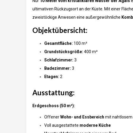
Nur
10 Meter vom kristallklaren Wasser der Ägäis
e
ultimativen Rückzugsort an der Küste. Mit einer Fläch
zweistöckige Anwesen eine außergewöhnliche
Kombi
Objektübersicht:
Gesamtfläche:
100 m²
Grundstücksgröße:
400 m²
Schlafzimmer:
3
Badezimmer:
3
Etagen:
2
Ausstattung:
Erdgeschoss (50 m²):
Offener
Wohn- und Essbereich
mit nahtlosem
Voll ausgestattete
moderne Küche