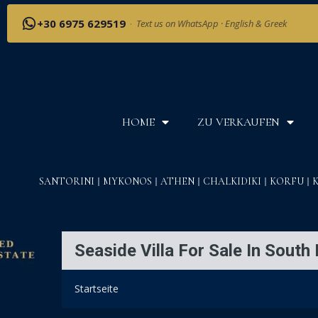
+30 6975 629519
·
Text us on WhatsApp · English & Greek
HOME
ZU VERKAUFEN
SANTORINI
MYKONOS
ATHEN
CHALKIDIKI
KORFU
Seaside Villa For Sale In Sout
Startseite