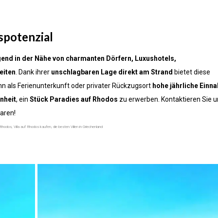
spotenzial
end in
der Nähe von charmanten Dörfern, Luxushotels,
eiten
. Dank ihrer
unschlagbaren Lage direkt am Strand
bietet diese
n als Ferienunterkunft oder privater Rückzugsort
hohe jährliche Einn
nheit
, ein
Stück Paradies auf Rhodos
zu erwerben. Kontaktieren Sie u
aren!
Rhodos, Villa auf Rhodos kaufen, die besten Villen in Griechenland