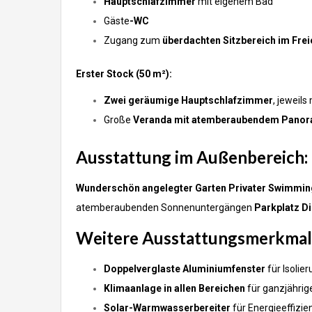
Hauptschlafzimmer
mit eigenem Bad
Gäste
-WC
Zugang zum
überdachten Sitzbereich im Frei
Erster Stock (50 m²):
Zwei geräumige Hauptschlafzimmer
, jeweil
Große
Veranda mit atemberaubendem Panora
Ausstattung im Außenbereich:
Wunderschön angelegter Garten
Privater Swimmin
atemberaubenden Sonnenuntergängen
Parkplatz
Di
Weitere Ausstattungsmerkmal
Doppelverglaste Aluminiumfenster
für Isolie
Klimaanlage in allen Bereichen
für ganzjährig
Solar-Warmwasserbereiter
für Energieeffizie