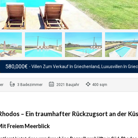
580,000€
- Villen Zum Verkauf In Griechenland, Luxusvillen In Gri
er
3 Badezimmer
2021 Baujahr
400 sqm
-Rhodos – Ein traumhafter Rückzugsort an der Kü
it Freiem Meerblick