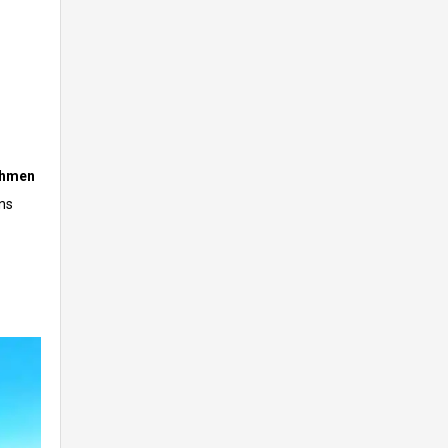
ahmen
ns