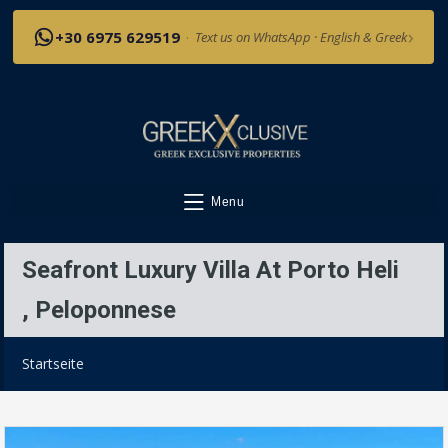
›
+30 6975 629519
·
Text us on WhatsApp · English & Greek
Menu
Seafront Luxury Villa At Porto Heli
, Peloponnese
Startseite