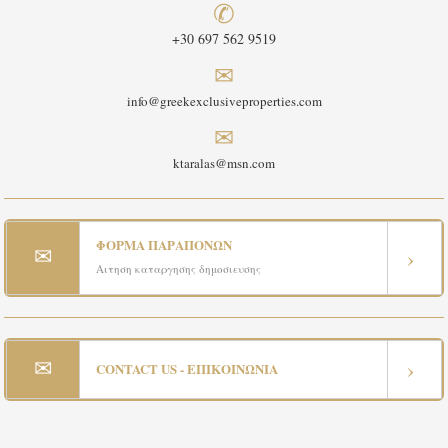
✆
+30 697 562 9519
✉
info@greekexclusiveproperties.com
✉
ktaralas@msn.com
ΦΟΡΜΑ ΠΑΡΑΠΟΝΩΝ
✉
›
Αιτηση καταργησης δημοσιευσης
✉
›
CONTACT US - ΕΠΙΚΟΙΝΩΝΙΑ