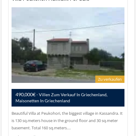
Zu verkaufen
490,000€
- Villen Zum Verkauf In Griechenland,
Maisonetten In Griechenland
Beautiful Villa at Peukohori, the biggest village in Kassandra. It
is 130 sq.meters house in the ground floor and 30 sq.meter
basement. Total 160 sq.meters.…