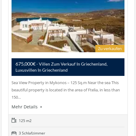
Zu verkaufen
675,000€
- Villen Zum Verkauf In Griechenland,
Luxusvillen In Griechenland
Sea View Property in Mykonos – 125 Sq.m Near the sea This
beautiful property is located in the area of Ftelia, in less than
150…
Mehr Details
125 m2
3 Schlafzimmer